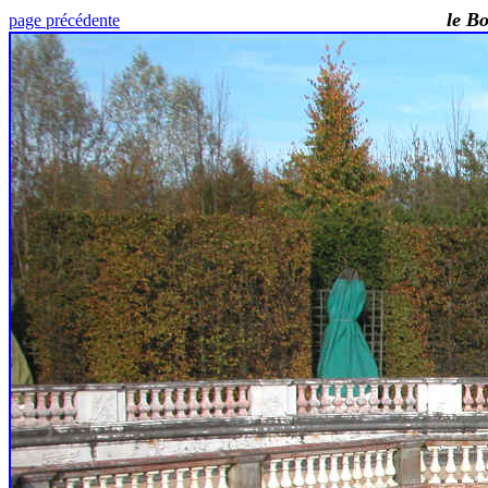
le B
page précédente