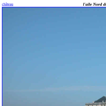
l'aile Nord d
château