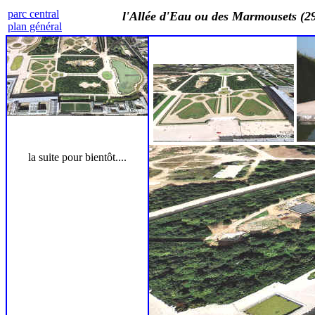
parc central
l'Allée d'Eau ou des Marmousets (29
plan général
la suite pour bientôt....