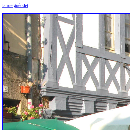
la ru
la rue guéodet